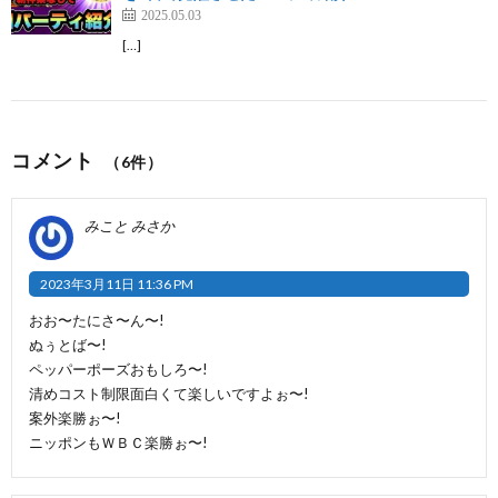
2025.05.03
[…]
コメント
（6件）
みこと みさか
2023年3月11日 11:36 PM
おお〜たにさ〜ん〜!
ぬぅとば〜!
ペッパーポーズおもしろ〜!
清めコスト制限面白くて楽しいですよぉ〜!
案外楽勝ぉ〜!
ニッポンもＷＢＣ楽勝ぉ〜!