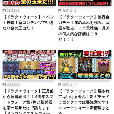
2025.12.11
2025.12.11
【ドラクエウォーク】イベン
【ドラクエウォーク】無課金
ト攻略！新コンテンツでいき
ガチャ！運の流れを読み、武
なり金の玉出た！
器を取る！！？天球儀・月斧
の個人的な評価はこう
だ！！！
2025.12.11
2025.12.10
【ドラクエウォーク】正月前
【ドラクエウォーク】騙され
から宿題続出！！ 6周年スマ
てはいけません！新ガチャド
ートウォーク第7弾と新武器
ラゴンクロウは要注意です！
を第一印象だけで語ります
スマートウォーク新情報まと
【ドラゴンクエストウォー
め