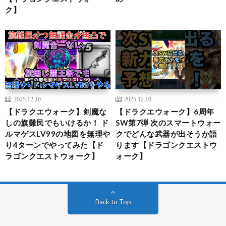
ク】
2025.12.10
2025.12.10
【ドラクエウォーク】剣魔な
【ドラクエウォーク】6周年
しの旗難民でもいけるか！ ド
SW第7弾 次のスマートウォー
ルマゲスLV99の地図を無理や
クでどんな武器が出そうか語
り4ターンでやってみた【ド
ります【ドラゴンクエストウ
ラゴンクエストウォーク】
ォーク】
Back to Top