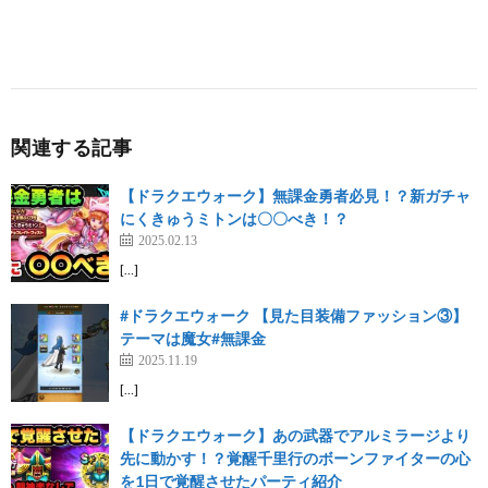
関連する記事
【ドラクエウォーク】無課金勇者必見！？新ガチャ
にくきゅうミトンは〇〇べき！？
2025.02.13
[…]
#ドラクエウォーク 【見た目装備ファッション③】
テーマは魔女#無課金
2025.11.19
[…]
【ドラクエウォーク】あの武器でアルミラージより
先に動かす！？覚醒千里行のボーンファイターの心
を1日で覚醒させたパーティ紹介