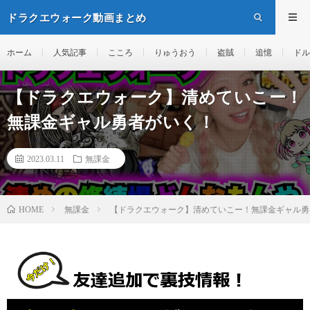
ドラクエウォーク動画まとめ
ホーム
人気記事
こころ
りゅうおう
盗賊
追憶
ドル
【ドラクエウォーク】清めていこー！
無課金ギャル勇者がいく！
2023.03.11
無課金
無課金
【ドラクエウォーク】清めていこー！無課金ギャル勇
HOME