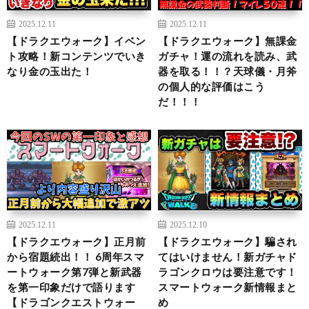
2025.12.11
2025.12.11
【ドラクエウォーク】イベン
【ドラクエウォーク】無課金
ト攻略！新コンテンツでいき
ガチャ！運の流れを読み、武
なり金の玉出た！
器を取る！！？天球儀・月斧
の個人的な評価はこう
だ！！！
2025.12.11
2025.12.10
【ドラクエウォーク】正月前
【ドラクエウォーク】騙され
から宿題続出！！ 6周年スマ
てはいけません！新ガチャド
ートウォーク第7弾と新武器
ラゴンクロウは要注意です！
を第一印象だけで語ります
スマートウォーク新情報まと
【ドラゴンクエストウォー
め