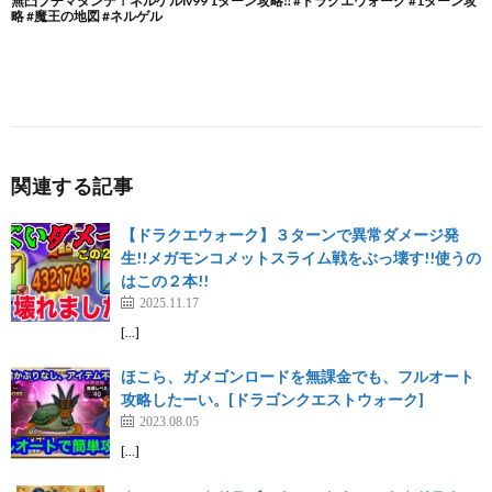
関連する記事
【ドラクエウォーク】３ターンで異常ダメージ発
生!!メガモンコメットスライム戦をぶっ壊す!!使うの
はこの２本!!
2025.11.17
[…]
ほこら、ガメゴンロードを無課金でも、フルオート
攻略したーい。[ドラゴンクエストウォーク]
2023.08.05
[…]