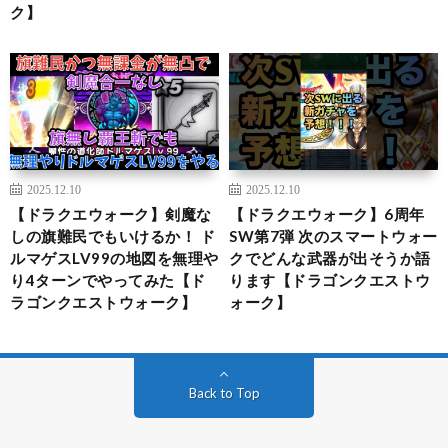
ク】
2025.12.10
2025.12.10
【ドラクエウォーク】剣魔な
【ドラクエウォーク】6周年
しの旗難民でもいけるか！ ド
SW第7弾 次のスマートウォー
ルマゲスLV99の地図を無理や
クでどんな武器が出そうか語
り4ターンでやってみた【ド
ります【ドラゴンクエストウ
ラゴンクエストウォーク】
ォーク】
Back to Top