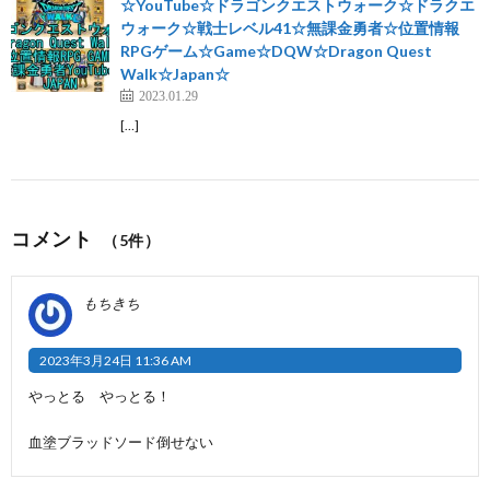
☆YouTube☆ドラゴンクエストウォーク☆ドラクエ
ウォーク☆戦士レベル41☆無課金勇者☆位置情報
RPGゲーム☆Game☆DQW☆Dragon Quest
Walk☆Japan☆
2023.01.29
[…]
コメント
（5件）
もちきち
2023年3月24日 11:36 AM
やっとる やっとる！
血塗ブラッドソード倒せない