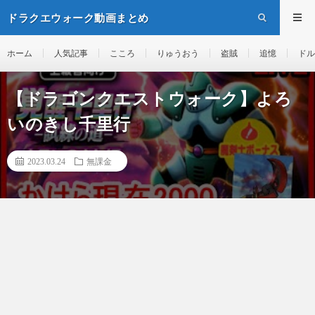
ドラクエウォーク動画まとめ
ホーム
人気記事
こころ
りゅうおう
盗賊
追憶
ドル
【ドラゴンクエストウォーク】よろ
いのきし千里行
2023.03.24
無課金