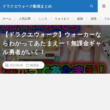
ドラクエウォーク動画まとめ
ホーム
人気記事
こころ
りゅうおう
盗賊
追憶
ドル
【ドラクエウォーク】ウォーカーな
らわかってあたまえー！無課金ギャ
ル勇者がいく！
2023.06.06
無課金