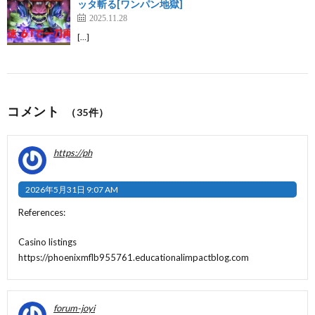
ッタ斬る[ワンパン地獄]
2025.11.28
[…]
コメント
（35件）
https://ph
2026年5月31日 9:07 AM
References:
Casino listings
https://phoenixmflb955761.educationalimpactblog.com
forum-joyi