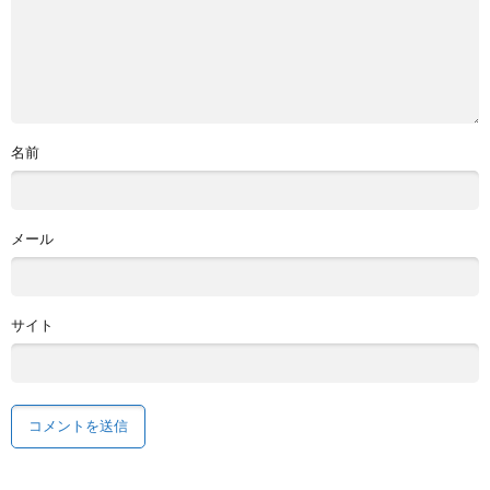
名前
メール
サイト