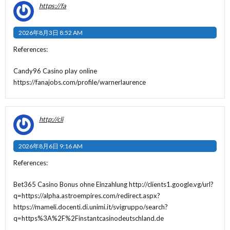
https://fa
2026年8月3日 8:52 AM
References:
Candy96 Casino play online
https://fanajobs.com/profile/warnerlaurence
http://cli
2026年8月6日 9:16 AM
References:
Bet365 Casino Bonus ohne Einzahlung
http://clients1.google.vg/url?
q=https://alpha.astroempires.com/redirect.aspx?
https://mameli.docenti.di.unimi.it/svigruppo/search?
q=https%3A%2F%2Finstantcasinodeutschland.de