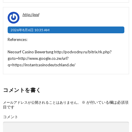
http://pod
2026年8月6日 10:35 AM
References:
Neosurf Casino Bewertung
http://podvodny.ru/bitrix/rk.php?
goto=http://www.google.co.zw/url?
q=https://instantcasinodeutschland.de/
コメントを書く
※
が付いている欄は必須項
メールアドレスが公開されることはありません。
目です
コメント