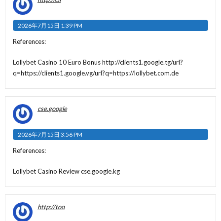
2026年7月15日 1:39 PM
References:
Lollybet Casino 10 Euro Bonus
http://clients1.google.tg/url?
q=https://clients1.google.vg/url?q=https://lollybet.com.de
cse.google
2026年7月15日 3:56 PM
References:
Lollybet Casino Review
cse.google.kg
http://too