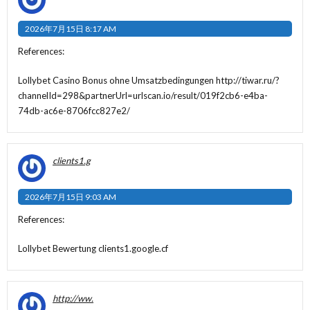
2026年7月15日 8:17 AM
References:
Lollybet Casino Bonus ohne Umsatzbedingungen
http://tiwar.ru/?
channelId=298&partnerUrl=urlscan.io/result/019f2cb6-e4ba-
74db-ac6e-8706fcc827e2/
clients1.g
2026年7月15日 9:03 AM
References:
Lollybet Bewertung
clients1.google.cf
http://ww.