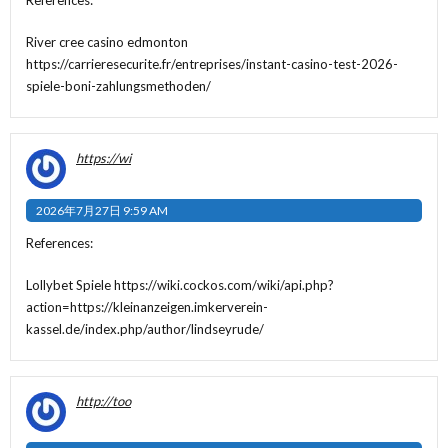
River cree casino edmonton
https://carrieresecurite.fr/entreprises/instant-casino-test-2026-
spiele-boni-zahlungsmethoden/
https://wi
2026年7月27日 9:59 AM
References:
Lollybet Spiele
https://wiki.cockos.com/wiki/api.php?
action=https://kleinanzeigen.imkerverein-
kassel.de/index.php/author/lindseyrude/
http://too