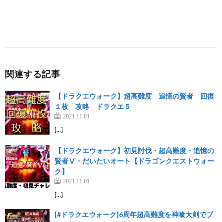
関連する記事
【ドラクエウォーク】超高難度 追憶の賢者 回復
１枚 攻略 ドラクエ５
2021.11.01
[…]
【ドラクエウォーク】初見討伐・超高難度・追憶の
賢者Ⅴ・だいたいオート【ドラゴンクエストウォー
ク】
2021.11.01
[…]
[#ドラクエウォーク]6周年超高難度を神喰大剣でブ