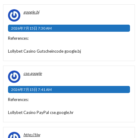
google.bj
2026年7月15日 7:30 AM
References:
Lollybet Casino Gutscheincode
google.bj
cse.google
2026年7月15日 7:41 AM
References:
Lollybet Casino PayPal
cse.google.hr
http://tiw