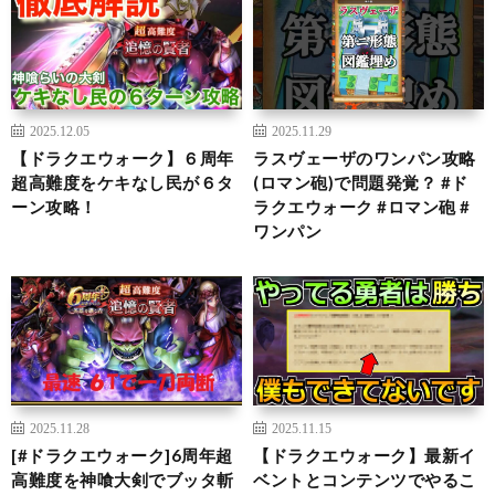
2025.12.05
2025.11.29
【ドラクエウォーク】６周年
ラスヴェーザのワンパン攻略
超高難度をケキなし民が６タ
(ロマン砲)で問題発覚？ #ド
ーン攻略！
ラクエウォーク #ロマン砲 #
ワンパン
2025.11.28
2025.11.15
[#ドラクエウォーク]6周年超
【ドラクエウォーク】最新イ
高難度を神喰大剣でブッタ斬
ベントとコンテンツでやるこ