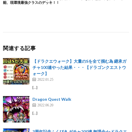
関連する記事
【ドラクエウォーク】大量のSを全て掴む為 継承ガ
チャ100連やった結果・・・【ドラゴンクエストウ
ォーク】
2022.01.25
[…]
Dragon Quest Walk
2022.06.20
[…]
3周年記念ふくびき ガチャ200連 無課金deドラクエ