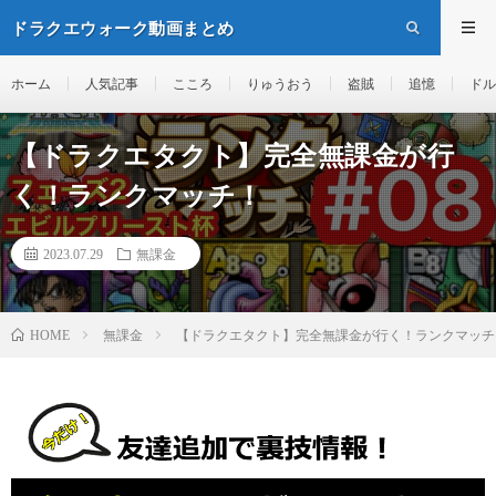
ドラクエウォーク動画まとめ
ホーム
人気記事
こころ
りゅうおう
盗賊
追憶
ドル
【ドラクエタクト】完全無課金が行
く！ランクマッチ！
2023.07.29
無課金
無課金
【ドラクエタクト】完全無課金が行く！ランクマッチ
HOME