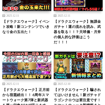
2025.12.11
2025.12.11
【ドラクエウォーク】イベン
【ドラクエウォーク】無課金
ト攻略！新コンテンツでいき
ガチャ！運の流れを読み、武
なり金の玉出た！
器を取る！！？天球儀・月斧
の個人的な評価はこう
だ！！！
2025.12.11
2025.12.10
【ドラクエウォーク】正月前
【ドラクエウォーク】騙され
から宿題続出！！ 6周年スマ
てはいけません！新ガチャド
ートウォーク第7弾と新武器
ラゴンクロウは要注意です！
を第一印象だけで語ります
スマートウォーク新情報まと