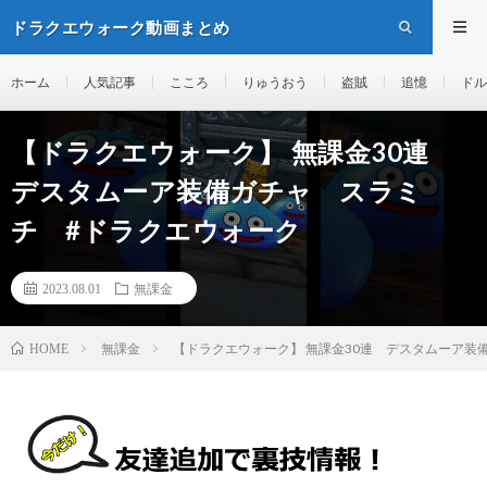
ドラクエウォーク動画まとめ
ホーム
人気記事
こころ
りゅうおう
盗賊
追憶
ドル
【ドラクエウォーク】 無課金30連
デスタムーア装備ガチャ スラミ
チ #ドラクエウォーク
2023.08.01
無課金
無課金
【ドラクエウォーク】 無課金30連 デスタムーア装
HOME