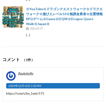
☆YouTube☆ドラゴンクエストウォーク☆ドラクエ
ウォーク☆遊び人レベル53☆無課金勇者☆位置情報
RPGゲーム☆Game☆DQW☆Dragon Quest
Walk☆Japan☆
2023.05.27
[…]
コメント
（1件）
RouletteRo
2025年12月12日 1:02 PM
https://t.me/s/be_1win/575