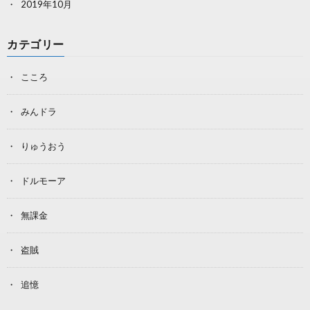
2019年10月
カテゴリー
こころ
みんドラ
りゅうおう
ドルモーア
無課金
盗賊
追憶