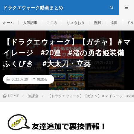
ドラクエウォーク動画まとめ
ホーム
人気記事
こころ
りゅうおう
盗賊
追憶
ドル
【ドラクエウォーク】【ガチャ】＃マ
イレージ #20連 #渚の勇者姫装備
ふくびき #大太刀・立葵
2023.08.20
無課金
無課金
【ドラクエウォーク】【ガチャ】＃マイレージ #20
HOME