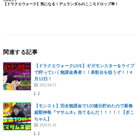
関連する記事
【ドラクエウォークLIVE】ギガモンスターをライブ
で狩っていく無課金勇者！！表彰台を狙うぞ！！4
月12日！
2022.04.13
[…]
【モンスト】完全無課金で120連分貯めたので新春
超獣神祭『マサムネ』当てるんだ！！！！！【ぎこ
ちゃん】
2024.01.10
[…]