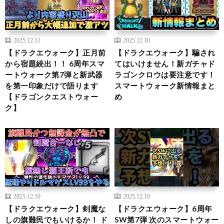
2025.12.11
2025.12.10
【ドラクエウォーク】正月前
【ドラクエウォーク】騙され
から宿題続出！！ 6周年スマ
てはいけません！新ガチャド
ートウォーク第7弾と新武器
ラゴンクロウは要注意です！
を第一印象だけで語ります
スマートウォーク新情報まと
【ドラゴンクエストウォー
め
ク】
2025.12.10
2025.12.10
【ドラクエウォーク】剣魔な
【ドラクエウォーク】6周年
しの旗難民でもいけるか！ ド
SW第7弾 次のスマートウォー