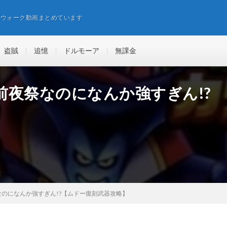
エウォーク動画まとめています
盗賊
追憶
ドルモーア
無課金
前夜祭なのになんか強すぎん!?
】
のになんか強すぎん!?【ムドー復刻武器攻略】