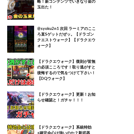
略！新コンテンツでいきなり金の
玉出た！
@syoku2n1 次回 ラーミアのここ
ろ直Sゲットだぜッ。【ドラゴン
クエストウォーク】【ドラクエウ
ォーク】
【ドラクエウォーク】復刻が皆無
の必須こころです！取り逃がすと
後悔するので気をつけて下さい！
【DQウォーク】
【ドラクエウォーク】更新！お知
らせ確認と！ガチャ！！！
【ドラクエウォーク】系統特効
+確定会心は強いのか？新武器