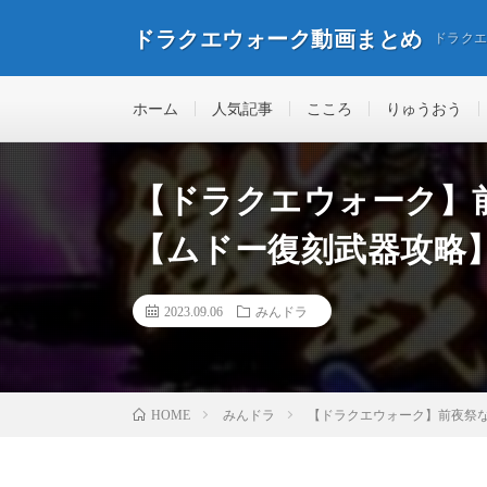
ドラクエウォーク動画まとめ
ドラク
ホーム
人気記事
こころ
りゅうおう
【ドラクエウォーク】
【ムドー復刻武器攻略
2023.09.06
みんドラ
みんドラ
【ドラクエウォーク】前夜祭な
HOME