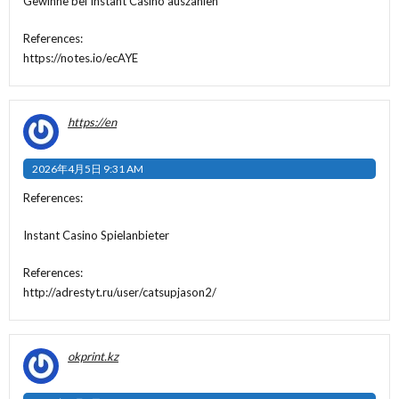
Gewinne bei Instant Casino auszahlen
References:
https://notes.io/ecAYE
https://en
2026年4月5日 9:31 AM
References:
Instant Casino Spielanbieter
References:
http://adrestyt.ru/user/catsupjason2/
okprint.kz