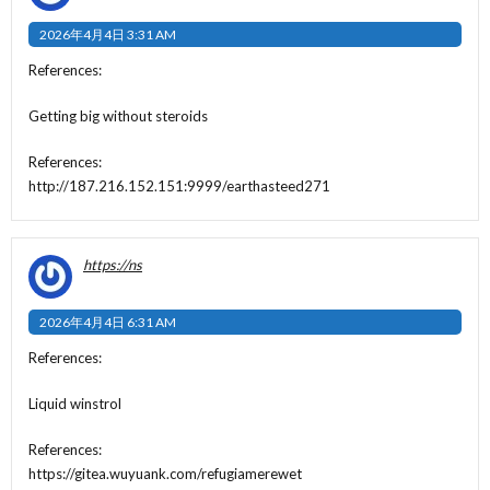
2026年4月4日 3:31 AM
References:
Getting big without steroids
References:
http://187.216.152.151:9999/earthasteed271
https://ns
2026年4月4日 6:31 AM
References:
Liquid winstrol
References:
https://gitea.wuyuank.com/refugiamerewet