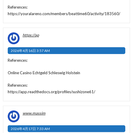
References:
https://youralareno.com/members/beattime60/activity/183560/
https://ap
2026年4月16日 3:57 AM
References:
Online Casino Echtgeld Schleswig Holstein
References:
https://app.readthedocs.org/profiles/sushizone61/
www.massim
2026年4月17日 7:33 AM