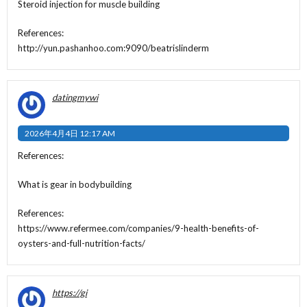
Steroid injection for muscle building
References:
http://yun.pashanhoo.com:9090/beatrislinderm
datingmywi
2026年4月4日 12:17 AM
References:
What is gear in bodybuilding
References:
https://www.refermee.com/companies/9-health-benefits-of-
oysters-and-full-nutrition-facts/
https://gi