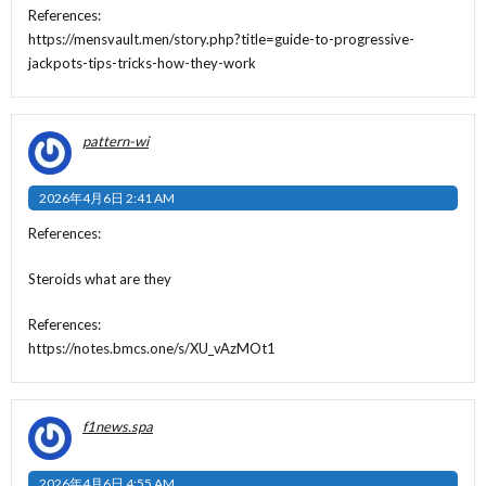
References:
https://mensvault.men/story.php?title=guide-to-progressive-
jackpots-tips-tricks-how-they-work
pattern-wi
2026年4月6日 2:41 AM
References:
Steroids what are they
References:
https://notes.bmcs.one/s/XU_vAzMOt1
f1news.spa
2026年4月6日 4:55 AM