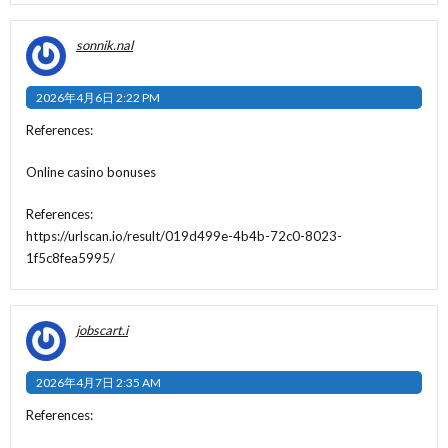
sonnik.nal
2026年4月6日 2:22 PM
References:
Online casino bonuses
References:
https://urlscan.io/result/019d499e-4b4b-72c0-8023-
1f5c8fea5995/
jobscart.i
2026年4月7日 2:35 AM
References: