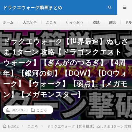
ドラクエウォーク動画まとめ
ホーム
人気記事
こころ
りゅうおう
盗賊
追憶
ドル
ドラクエウォーク【世界最速】ぬしさ
ま 1ターン 攻略【ドラゴンクエスト
ウォーク】【ぎんがのつるぎ】【4周
年】【銀河の剣】【DQW】【DQウォ
ーク】【ウォーク】【弱点】【メガモ
ン】【メガモンスター】
2023.09.20
こころ
こころ
ドラクエウォーク【世界最速】ぬしさま 1ターン 
HOME