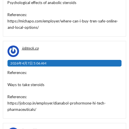
Psychological effects of anabolic steroids
References:
https://michapo.com/employer/where-can-i-buy-tren-safe-online-
and-local-options/
jobteck.co
2026年4月7日 5:06 AM
References:
Ways to take steroids
References:
https://jobcop.in/employer/dianabol-prohormone-hi-tech-
pharmaceuticals/