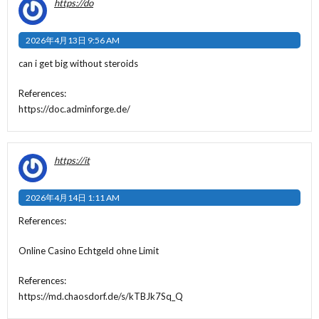
https://do
2026年4月13日 9:56 AM
can i get big without steroids
References:
https://doc.adminforge.de/
https://it
2026年4月14日 1:11 AM
References:
Online Casino Echtgeld ohne Limit
References:
https://md.chaosdorf.de/s/kTBJk7Sq_Q