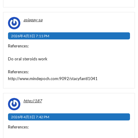
asiapay-sa
2026年4月3日 7:11 PM
References:
Do oral steroids work
References:
http://www.mindepoch.com:9092/stacyfantl1041
http://187
2026年4月3日 7:42 PM
References: