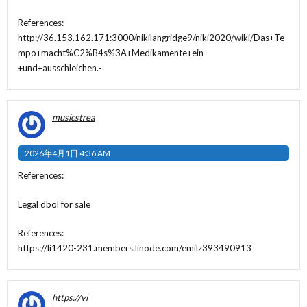
References:
http://36.153.162.171:3000/nikilangridge9/niki2020/wiki/Das+Te
mpo+macht%C2%B4s%3A+Medikamente+ein-
+und+ausschleichen.-
musicstrea
2026年4月1日 4:36 AM
References:
Legal dbol for sale
References:
https://li1420-231.members.linode.com/emilz393490913
https://vi