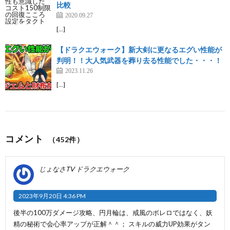
比較
2020.09.27
[…]
【ドラクエウォーク】新大剣に更なるエグい性能が
判明！！大人気武器を葬り去る性能でした・・・！
2023.11.26
[…]
コメント
（452件）
じょなさTV ドラクエウォーク
2023年9月20日 4:36 PM
後半の100万ダメージ攻略、円月輪は、戒風のボレロではなく、妖
精の秘術で会心率アップが正解＾＾； スキルの威力UP効果がタン