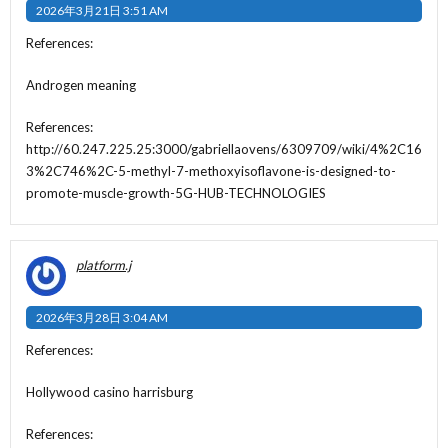
2026年3月21日 3:51 AM
References:
Androgen meaning
References:
http://60.247.225.25:3000/gabriellaovens/6309709/wiki/4%2C16
3%2C746%2C-5-methyl-7-methoxyisoflavone-is-designed-to-
promote-muscle-growth-5G-HUB-TECHNOLOGIES
platform.j
2026年3月28日 3:04 AM
References:
Hollywood casino harrisburg
References: