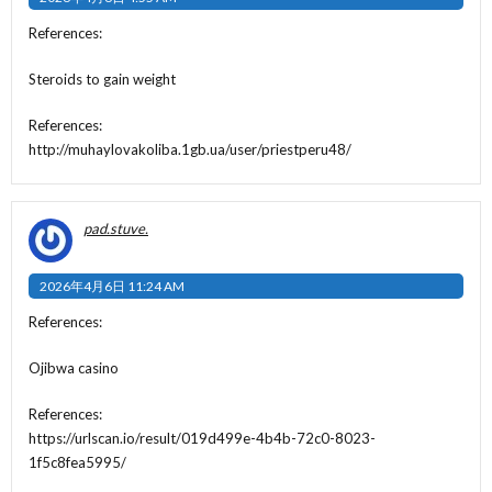
References:
Steroids to gain weight
References:
http://muhaylovakoliba.1gb.ua/user/priestperu48/
pad.stuve.
2026年4月6日 11:24 AM
References:
Ojibwa casino
References:
https://urlscan.io/result/019d499e-4b4b-72c0-8023-
1f5c8fea5995/