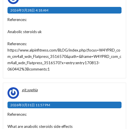
2026年3月28日 4:18 AM
References:
Anabolic steroids uk
References:
https://www.alpinfitness.com/BLOG/index.php/;focus=W4YPRD_co
m_cm4all_wdn_Flatpress_3516570&path=&frame=W4YPRD_com_c
m4all_wdn_Flatpress_3516570?x=entry:entry170813-
060442%3Bcomments:1
git.sophia
2026年3月31日 11:57 PM
References:
What are anabolic steroids side effects