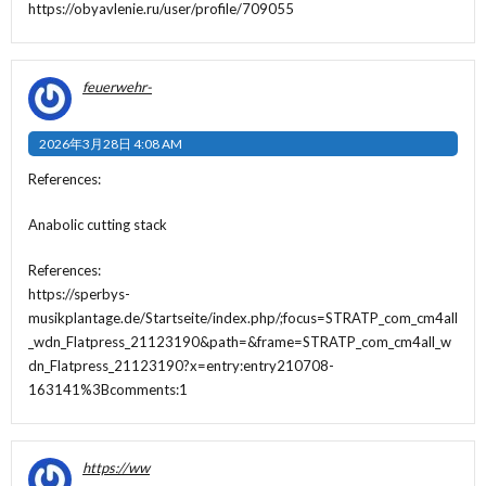
https://obyavlenie.ru/user/profile/709055
feuerwehr-
2026年3月28日 4:08 AM
References:
Anabolic cutting stack
References:
https://sperbys-
musikplantage.de/Startseite/index.php/;focus=STRATP_com_cm4all
_wdn_Flatpress_21123190&path=&frame=STRATP_com_cm4all_w
dn_Flatpress_21123190?x=entry:entry210708-
163141%3Bcomments:1
https://ww