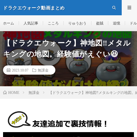
ドラクエウォーク動画まとめ
ホーム
人気記事
こころ
りゅうおう
盗賊
追憶
ドル
【ドラクエウォーク】神地図‼️メタル
キングの地図。経験値がえぐい😆
2023.10.07
無課金
無課金
【ドラクエウォーク】神地図‼️メタルキングの地図。
HOME