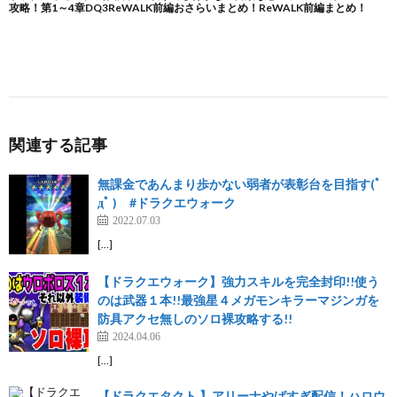
関連する記事
無課金であんまり歩かない弱者が表彰台を目指す(ﾟ
дﾟ ) #ドラクエウォーク
2022.07.03
[…]
【ドラクエウォーク】強力スキルを完全封印!!使う
のは武器１本!!最強星４メガモンキラーマジンガを
防具アクセ無しのソロ裸攻略する!!
2024.04.06
[…]
【ドラクエタクト 】アリーナやばすぎ配信！ハロウ