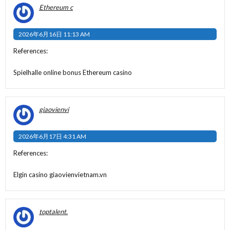
Ethereum c
2026年6月16日 11:13 AM
References:
Spielhalle online bonus
Ethereum casino
giaovienvi
2026年6月17日 4:31 AM
References:
Elgin casino
giaovienvietnam.vn
toptalent.