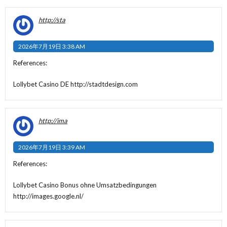
http://sta
2026年7月19日 3:38 AM
References:
Lollybet Casino DE
http://stadtdesign.com
http://ima
2026年7月19日 3:39 AM
References:
Lollybet Casino Bonus ohne Umsatzbedingungen
http://images.google.nl/