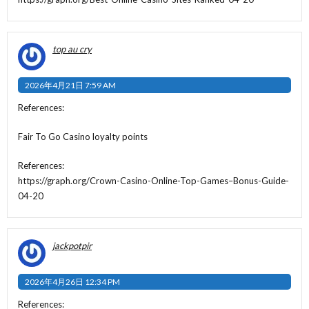
top au cry
2026年4月21日 7:59 AM
References:
Fair To Go Casino loyalty points
References:
https://graph.org/Crown-Casino-Online-Top-Games–Bonus-Guide-
04-20
jackpotpir
2026年4月26日 12:34 PM
References: