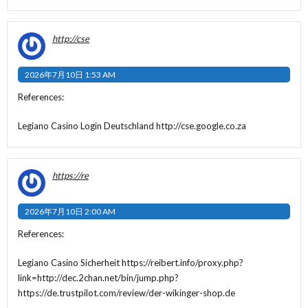
http://cse
2026年7月10日 1:53 AM
References:
Legiano Casino Login Deutschland
http://cse.google.co.za
https://re
2026年7月10日 2:00 AM
References:
Legiano Casino Sicherheit
https://reibert.info/proxy.php?
link=http://dec.2chan.net/bin/jump.php?
https://de.trustpilot.com/review/der-wikinger-shop.de