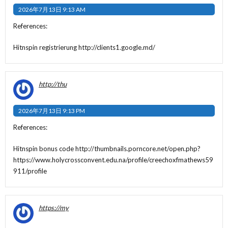
2026年7月13日 9:13 AM
References:
Hitnspin registrierung
http://clients1.google.md/
http://thu
2026年7月13日 9:13 PM
References:
Hitnspin bonus code
http://thumbnails.porncore.net/open.php?
https://www.holycrossconvent.edu.na/profile/creechoxfmathews59
911/profile
https://my