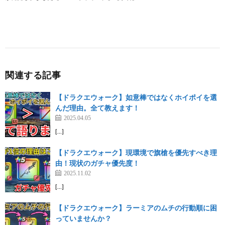
関連する記事
【ドラクエウォーク】如意棒ではなくホイポイを選
んだ理由。全て教えます！
2025.04.05
[…]
【ドラクエウォーク】現環境で旗槍を優先すべき理
由！現状のガチャ優先度！
2025.11.02
[…]
【ドラクエウォーク】ラーミアのムチの行動順に困
っていませんか？