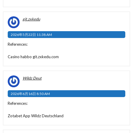
git.zxkedu
2026年5月22日 11:38 AM
References:
Casino habbo
git.zxkedu.com
Wildz Deut
2026年6月16日 8:50 AM
References:
Zotabet App
Wildz Deutschland