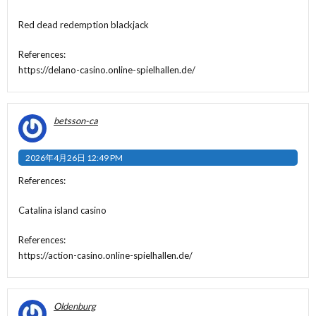
Red dead redemption blackjack
References:
https://delano-casino.online-spielhallen.de/
betsson-ca
2026年4月26日 12:49 PM
References:
Catalina island casino
References:
https://action-casino.online-spielhallen.de/
Oldenburg