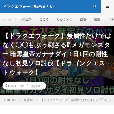
ドラクエウォーク動画まとめ
ホーム
人気記事
こころ
りゅうおう
盗賊
追憶
ドル
【ドラクエウォーク】無属性だけでは
なく◯◯もぶっ刺さる⁉︎ メガモンスタ
ー 暗黒皇帝ガナサダイ 1日1回の耐性
なし初見ソロ討伐【ドラゴンクエス
トウォーク】
2024.01.19
無課金
無課金
【ドラクエウォーク】無属性だけではなく◯◯もぶっ刺
HOME