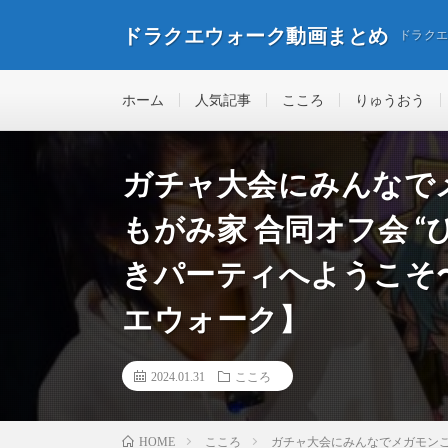
ドラクエウォーク動画まとめ
ドラク
ホーム
人気記事
こころ
りゅうおう
ガチャ大会にみんなで
もがみ家 合同オフ会 “ぴん
きパーティへようこそ〜 
エウォーク】
2024.01.31
こころ
こころ
ガチャ大会にみんなでメガモンこころ
HOME