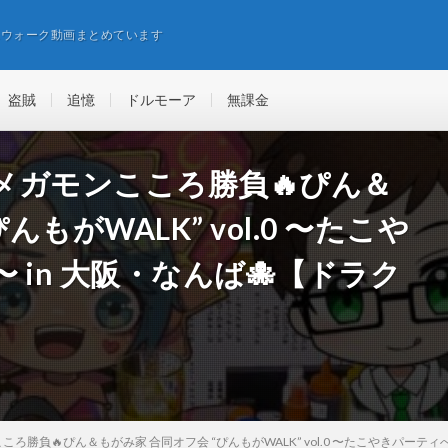
エウォーク動画まとめています
盗賊
追憶
ドルモーア
無課金
メガモンこころ勝負🔥ぴん＆
もがWALK” vol.0 〜たこや
in 大阪・なんば🐙【ドラク
勝負🔥ぴん＆もがみ家 合同オフ会 “ぴんもがWALK” vol.0 〜たこやきパーティ