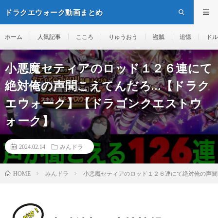
ドラクエウォーク動画まとめ
ホーム
人気記事
こころ
りゅうおう
盗賊
追憶
ドル
小悪魔セティアのロッド１２６連にて
絶対俺の声聞こえてんだろ…【ドラク
エウォーク】【ドラゴンクエストウ
ォーク】
2024.02.14
みんドラ
みんドラ
小悪魔セティアのロッド１２６連にて絶対俺の声聞
HOME