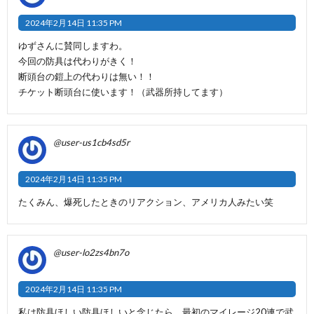
2024年2月14日 11:35 PM
ゆずさんに賛同しますわ。
今回の防具は代わりがきく！
断頭台の鎧上の代わりは無い！！
チケット断頭台に使います！（武器所持してます）
@user-us1cb4sd5r
2024年2月14日 11:35 PM
たくみん、爆死したときのリアクション、アメリカ人みたい笑
@user-lo2zs4bn7o
2024年2月14日 11:35 PM
私は防具ほしい防具ほしいと念じたら、最初のマイレージ20連で武