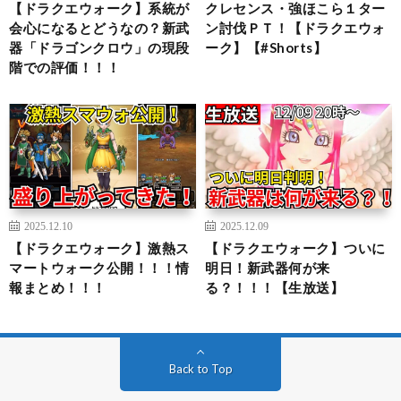
【ドラクエウォーク】系統が
クレセンス・強ほこら１ター
会心になるとどうなの？新武
ン討伐ＰＴ！【ドラクエウォ
器「ドラゴンクロウ」の現段
ーク】【#Shorts】
階での評価！！！
2025.12.10
2025.12.09
【ドラクエウォーク】激熱ス
【ドラクエウォーク】ついに
マートウォーク公開！！！情
明日！新武器何が来
報まとめ！！！
る？！！！【生放送】
Back to Top