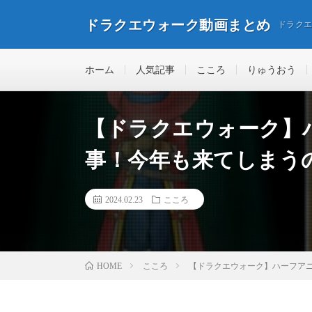
ドラクエウォーク動画まとめ
ドラク
ホーム
人気記事
こころ
りゅうおう
【ドラクエウォーク】
事！今年も来てしまう
2024.02.23
こころ
こころ
【ドラクエウォーク】ハーフア
HOME