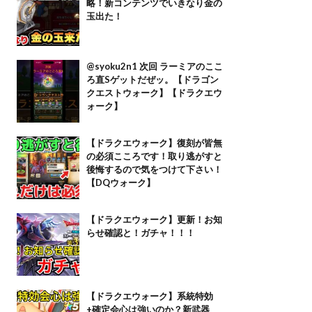
略！新コンテンツでいきなり金の
玉出た！
@syoku2n1 次回 ラーミアのここ
ろ直Sゲットだぜッ。【ドラゴン
クエストウォーク】【ドラクエウ
ォーク】
【ドラクエウォーク】復刻が皆無
の必須こころです！取り逃がすと
後悔するので気をつけて下さい！
【DQウォーク】
【ドラクエウォーク】更新！お知
らせ確認と！ガチャ！！！
【ドラクエウォーク】系統特効
+確定会心は強いのか？新武器