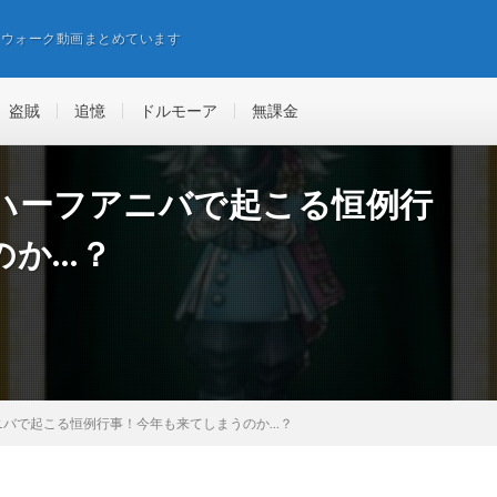
エウォーク動画まとめています
盗賊
追憶
ドルモーア
無課金
ハーフアニバで起こる恒例行
のか…？
ニバで起こる恒例行事！今年も来てしまうのか…？