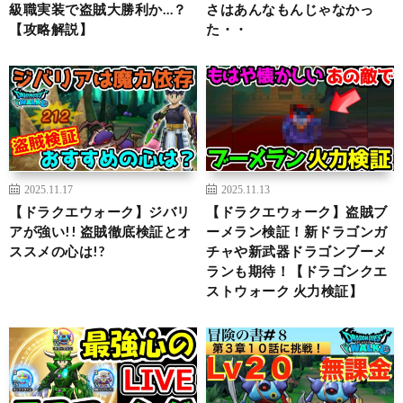
級職実装で盗賊大勝利か…？
さはあんなもんじゃなかっ
【攻略解説】
た・・
2025.11.17
2025.11.13
【ドラクエウォーク】ジバリ
【ドラクエウォーク】盗賊ブ
アが強い!! 盗賊徹底検証とオ
ーメラン検証！新ドラゴンガ
ススメの心は!?
チャや新武器ドラゴンブーメ
ランも期待！【ドラゴンクエ
ストウォーク 火力検証】