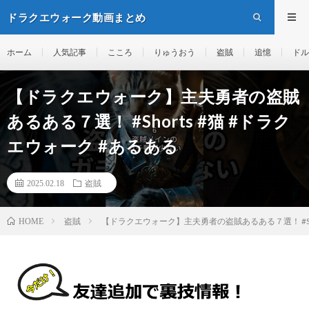
ドラクエウォーク動画まとめ
ホーム
人気記事
こころ
りゅうおう
盗賊
追憶
ドル
【ドラクエウォーク】主夫勇者の盗賊
あるある７選！ #Shorts #猫 #ドラク
エウォーク #あるある
2025.02.18
盗賊
盗賊
【ドラクエウォーク】主夫勇者の盗賊あるある７選！ #Sho
HOME