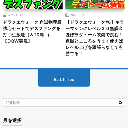
2025.11.13
2025.10.21
ドラクエウォーク 盗賊物理最
【ドラクエウォーク#8】キラ
強心セットでデスファングを
ーマシンにレベル２０無課金
打つ生放送（＆20滴…）
ほぼラダトーム装備で挑む！
【DQW実況】
盗賊とこころをうまく使えば
レベル上げを頑張らなくても
勝てる！
Back to Top
月を選択