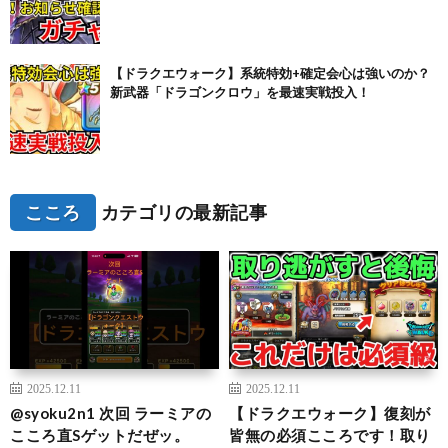
【ドラクエウォーク】系統特効+確定会心は強いのか？
新武器「ドラゴンクロウ」を最速実戦投入！
こころ
カテゴリの最新記事
2025.12.11
2025.12.11
@syoku2n1 次回 ラーミアの
【ドラクエウォーク】復刻が
こころ直Sゲットだぜッ。
皆無の必須こころです！取り