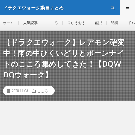
ドラクエウォーク動画まとめ
ホーム
人気記事
こころ
りゅうおう
盗賊
追憶
ドル
【ドラクエウォーク】レアモン確変
中！雨の中ひくいどりとボーンナイ
トのこころ集めしてきた！【DQW
DQウォーク】
2020.11.08
こころ