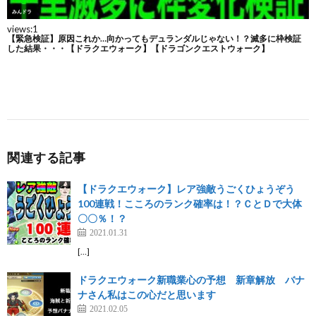
関連する記事
【ドラクエウォーク】レア強敵うごくひょうぞう
100連戦！こころのランク確率は！？ＣとＤで大体
〇〇％！？
2021.01.31
[…]
ドラクエウォーク新職業心の予想 新章解放 バナ
ナさん私はこの心だと思います
2021.02.05