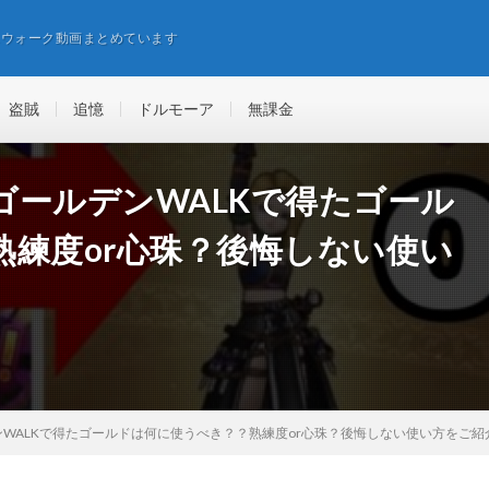
エウォーク動画まとめています
盗賊
追憶
ドルモーア
無課金
ゴールデンWALKで得たゴール
熟練度or心珠？後悔しない使い
WALKで得たゴールドは何に使うべき？？熟練度or心珠？後悔しない使い方をご紹