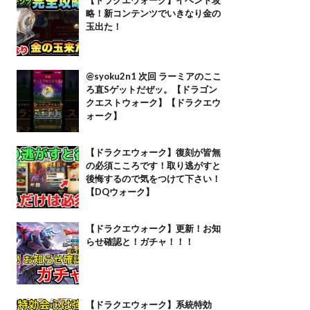
略！新コンテンツでいきなり金の
玉出た！
@syoku2n1 次回 ラーミアのここ
ろ直Sゲットだぜッ。【ドラゴン
クエストウォーク】【ドラクエウ
ォーク】
【ドラクエウォーク】復刻が皆無
の必須こころです！取り逃がすと
後悔するので気をつけて下さい！
【DQウォーク】
【ドラクエウォーク】更新！お知
らせ確認と！ガチャ！！！
【ドラクエウォーク】系統特効