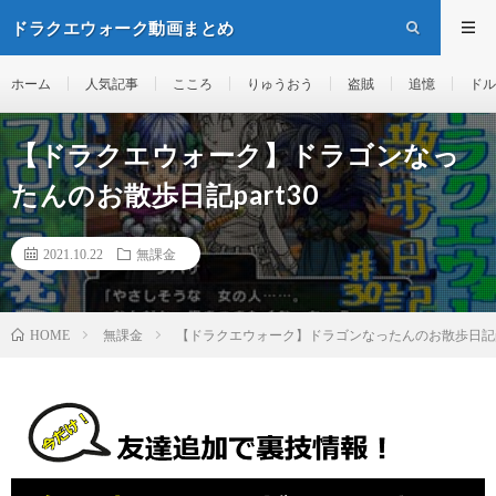
ドラクエウォーク動画まとめ
ホーム
人気記事
こころ
りゅうおう
盗賊
追憶
ドル
【ドラクエウォーク】ドラゴンなっ
たんのお散歩日記part30
2021.10.22
無課金
無課金
【ドラクエウォーク】ドラゴンなったんのお散歩日記pa
HOME