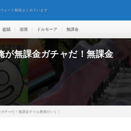
エウォーク動画まとめています
盗賊
追憶
ドルモーア
無課金
俺が無課金ガチャだ！無課金
金ガチャだ！無課金ギャル勇者がいく！