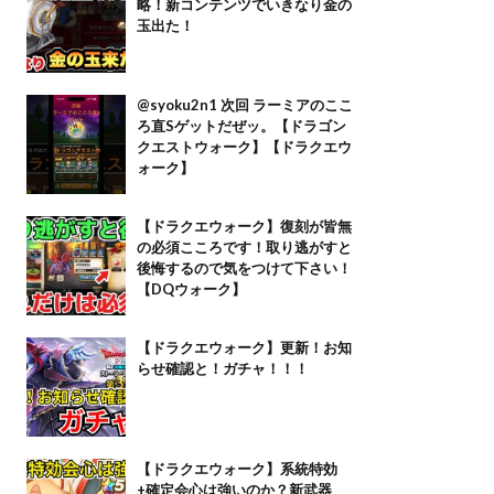
略！新コンテンツでいきなり金の
玉出た！
@syoku2n1 次回 ラーミアのここ
ろ直Sゲットだぜッ。【ドラゴン
クエストウォーク】【ドラクエウ
ォーク】
【ドラクエウォーク】復刻が皆無
の必須こころです！取り逃がすと
後悔するので気をつけて下さい！
【DQウォーク】
【ドラクエウォーク】更新！お知
らせ確認と！ガチャ！！！
【ドラクエウォーク】系統特効
+確定会心は強いのか？新武器