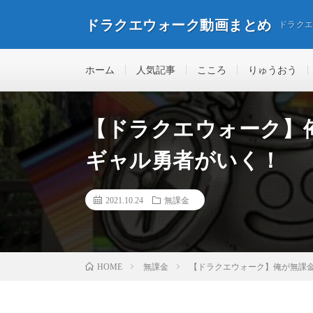
ドラクエウォーク動画まとめ
ドラク
ホーム
人気記事
こころ
りゅうおう
【ドラクエウォーク】
ギャル勇者がいく！
2021.10.24
無課金
無課金
【ドラクエウォーク】俺が無課
HOME