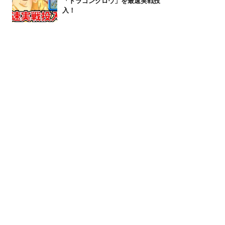
「ドラゴンクロウ」を最速実戦投
入！