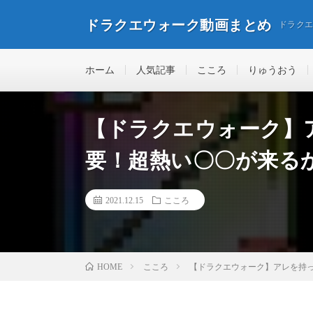
ドラクエウォーク動画まとめ
ドラク
ホーム
人気記事
こころ
りゅうおう
【ドラクエウォーク】
要！超熱い〇〇が来る
2021.12.15
こころ
こころ
【ドラクエウォーク】アレを持
HOME