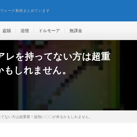
エウォーク動画まとめています
盗賊
追憶
ドルモーア
無課金
アレを持ってない方は超重
かもしれません。
ってない方は超重要！超熱い〇〇が来るかもしれません。