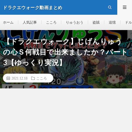
ドラクエウォーク動画まとめ
ホーム
人気記事
こころ
りゅうおう
盗賊
追憶
ドル
【ドラクエウォーク】じげんりゅう
の心Ｓ何戦目で出来ましたか？パート
3【ゆっくり実況】
2021.12.18
こころ