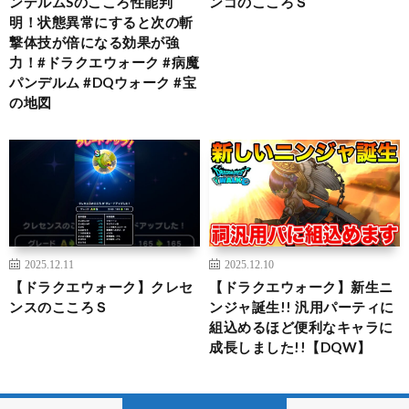
ンデルムSのこころ性能判
ンゴのこころＳ
明！状態異常にすると次の斬
撃体技が倍になる効果が強
力！#ドラクエウォーク #病魔
パンデルム #DQウォーク #宝
の地図
2025.12.11
2025.12.10
【ドラクエウォーク】クレセ
【ドラクエウォーク】新生ニ
ンスのこころＳ
ンジャ誕生!! 汎用パーティに
組込めるほど便利なキャラに
成長しました!!【DQW】