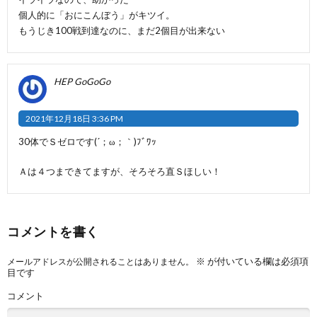
個人的に「おにこんぼう」がキツイ。
もうじき100戦到達なのに、まだ2個目が出来ない
HEP GoGoGo
2021年12月18日 3:36 PM
30体でＳゼロです(´；ω；｀)ﾌﾞﾜｯ
Ａは４つまできてますが、そろそろ直Ｓほしい！
コメントを書く
※
が付いている欄は必須項
メールアドレスが公開されることはありません。
目です
コメント