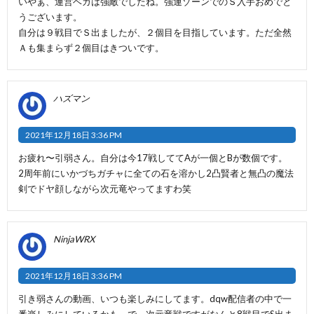
いやぁ、運営ベガは強敵でしたね。強運ゾーンでのＳ入手おめでと
うございます。
自分は９戦目でＳ出ましたが、２個目を目指しています。ただ全然
Ａも集まらず２個目はきついです。
ハズマン
2021年12月18日 3:36 PM
お疲れ〜引弱さん。自分は今17戦しててAが一個とBが数個です。
2周年前にいかづちガチャに全ての石を溶かし2凸賢者と無凸の魔法
剣でドヤ顔しながら次元竜やってますわ笑
NinjaWRX
2021年12月18日 3:36 PM
引き弱さんの動画、いつも楽しみにしてます。dqw配信者の中で一
番楽しみにしているかも。で、次元竜戦ですがなんと8戦目でS出ま