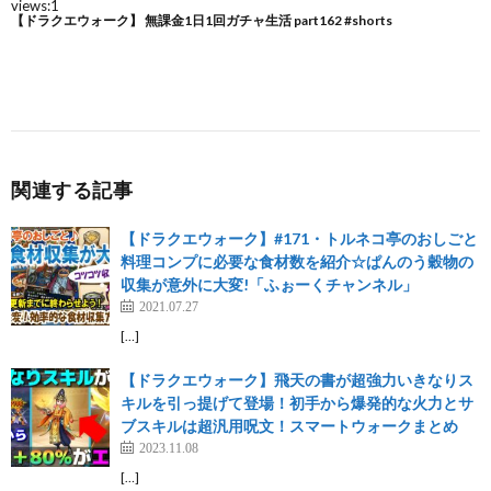
関連する記事
【ドラクエウォーク】#171・トルネコ亭のおしごと
料理コンプに必要な食材数を紹介☆ぱんのう穀物の
収集が意外に大変!「ふぉーくチャンネル」
2021.07.27
[…]
【ドラクエウォーク】飛天の書が超強力いきなりス
キルを引っ提げて登場！初手から爆発的な火力とサ
ブスキルは超汎用呪文！スマートウォークまとめ
2023.11.08
[…]