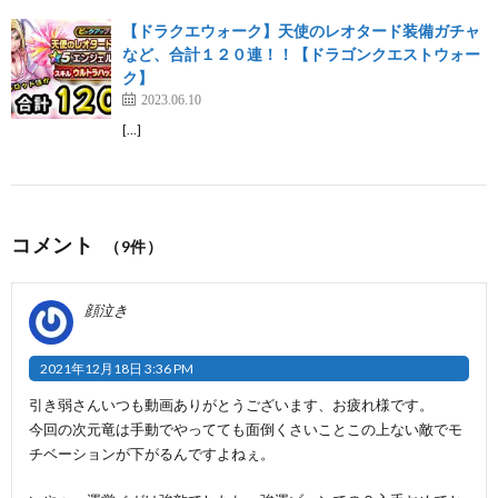
【ドラクエウォーク】天使のレオタード装備ガチャ
など、合計１２０連！！【ドラゴンクエストウォー
ク】
2023.06.10
[…]
コメント
（9件）
顔泣き
2021年12月18日 3:36 PM
引き弱さんいつも動画ありがとうございます、お疲れ様です。
今回の次元竜は手動でやってても面倒くさいことこの上ない敵でモ
チベーションが下がるんですよねぇ。