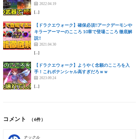
2022.04.19
[…]
【ドラクエウォーク】確保必須‼︎アークデーモンや
キラーアーマーのこころ 10章で登場こころ 徹底解
説‼︎
2021.04.30
[…]
【ドラクエウォーク】ようやく念願のこころを入
手！これポテンシャル高すぎだろｗｗ
2023.09.24
[…]
コメント
（6件）
ナックル