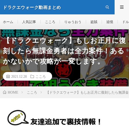
ドラクエウォーク動画まとめ
ホーム
人気記事
こころ
りゅうおう
盗賊
追憶
ドル
【ドラクエウォーク】もしお正月に復
刻したら無課金勇者は全力案件！ある
かないかで攻略が一変します。
2021.12.28
こころ
こころ
【ドラクエウォーク】もしお正月に復刻したら無課金
HOME