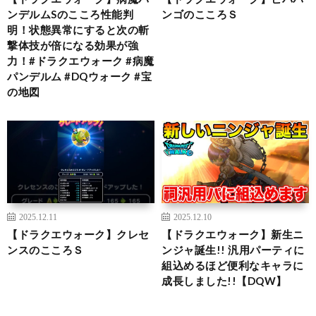
ンデルムSのこころ性能判
ンゴのこころＳ
明！状態異常にすると次の斬
撃体技が倍になる効果が強
力！#ドラクエウォーク #病魔
パンデルム #DQウォーク #宝
の地図
2025.12.11
2025.12.10
【ドラクエウォーク】クレセ
【ドラクエウォーク】新生ニ
ンスのこころＳ
ンジャ誕生!! 汎用パーティに
組込めるほど便利なキャラに
成長しました!!【DQW】