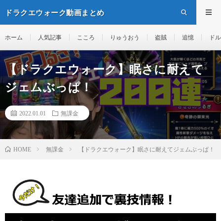
ドラクエウォーク動画まとめ
ホーム
人気記事
こころ
りゅうおう
盗賊
追憶
ドル
【ドラクエウォーク】眠さに耐えて
ジェムぶっぱ！
2022.01.01
無課金
無課金
【ドラクエウォーク】眠さに耐えてジェムぶっぱ！
HOME