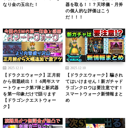
なり金の玉出た！
器を取る！！？天球儀・月斧
の個人的な評価はこう
だ！！！
2025.12.11
2025.12.10
【ドラクエウォーク】正月前
【ドラクエウォーク】騙され
から宿題続出！！ 6周年スマ
てはいけません！新ガチャド
ートウォーク第7弾と新武器
ラゴンクロウは要注意です！
を第一印象だけで語ります
スマートウォーク新情報まと
【ドラゴンクエストウォー
め
ク】