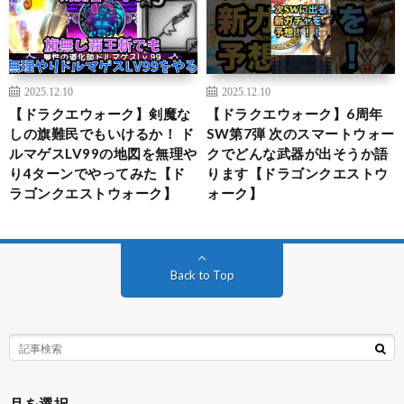
2025.12.10
2025.12.10
【ドラクエウォーク】剣魔な
【ドラクエウォーク】6周年
しの旗難民でもいけるか！ ド
SW第7弾 次のスマートウォー
ルマゲスLV99の地図を無理や
クでどんな武器が出そうか語
り4ターンでやってみた【ド
ります【ドラゴンクエストウ
ラゴンクエストウォーク】
ォーク】
Back to Top
月を選択