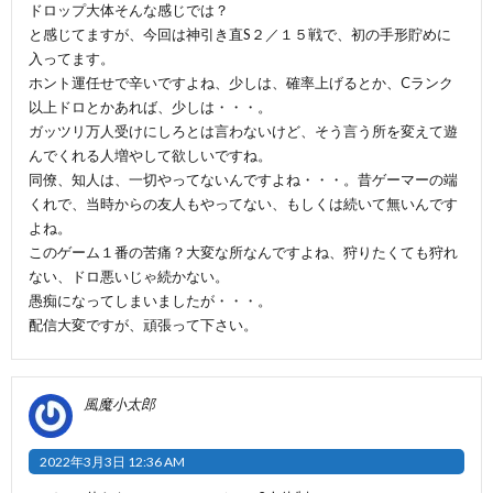
ドロップ大体そんな感じでは？
と感じてますが、今回は神引き直S２／１５戦で、初の手形貯めに
入ってます。
ホント運任せで辛いですよね、少しは、確率上げるとか、Cランク
以上ドロとかあれば、少しは・・・。
ガッツリ万人受けにしろとは言わないけど、そう言う所を変えて遊
んでくれる人増やして欲しいですね。
同僚、知人は、一切やってないんですよね・・・。昔ゲーマーの端
くれで、当時からの友人もやってない、もしくは続いて無いんです
よね。
このゲーム１番の苦痛？大変な所なんですよね、狩りたくても狩れ
ない、ドロ悪いじゃ続かない。
愚痴になってしまいましたが・・・。
配信大変ですが、頑張って下さい。
風魔小太郎
2022年3月3日 12:36 AM