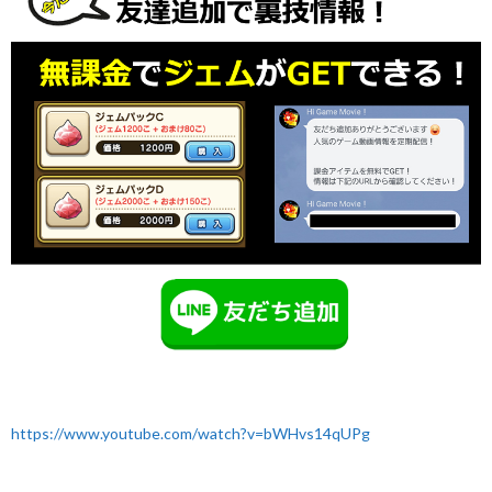
https://www.youtube.com/watch?v=bWHvs14qUPg