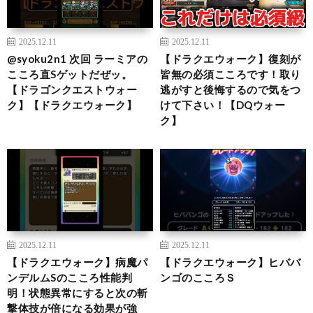
2025.12.11
2025.12.11
@syoku2n1 次回 ラーミアの
【ドラクエウォーク】復刻が
こころ直Sゲットだぜッ。
皆無の必須こころです！取り
【ドラゴンクエストウォー
逃がすと後悔するので気をつ
ク】【ドラクエウォーク】
けて下さい！【DQウォー
ク】
2025.12.11
2025.12.11
【ドラクエウォーク】病魔パ
【ドラクエウォーク】ヒババ
ンデルムSのこころ性能判
ンゴのこころＳ
明！状態異常にすると次の斬
撃体技が倍になる効果が強