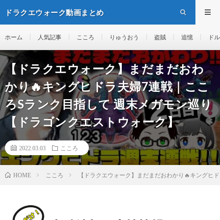
ドラクエウォーク動画まとめ
ホーム
人気記事
こころ
りゅうおう
盗賊
追憶
ドル
【ドラクエウォーク】まだまだおわ
かり🔥キングヒドラ夫婦7連戦｜ここ
ろSランク目指して 週末メガモン巡り
【ドラゴンクエストウォーク】
2022.03.03
こころ
こころ
【ドラクエウォーク】まだまだおわかり🔥キングヒド
HOME