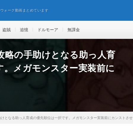
エウォーク動画まとめています
盗賊
追憶
ドルモーア
無課金
攻略の手助けとなる助っ人育
す。メガモンスター実装前に
。
助けとなる助っ人育成の優先順位は一択です。メガモンスター実装前にカンストさせ