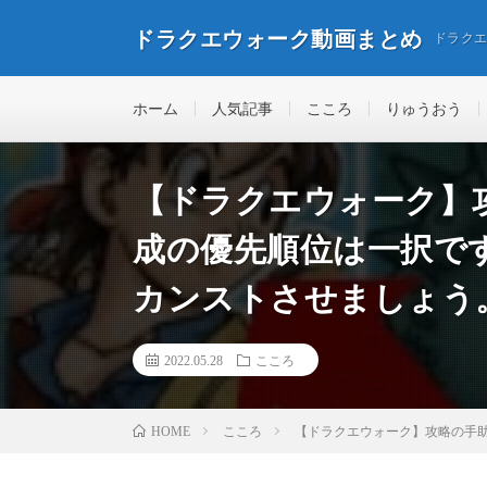
ドラクエウォーク動画まとめ
ドラク
ホーム
人気記事
こころ
りゅうおう
【ドラクエウォーク】
成の優先順位は一択で
カンストさせましょう
2022.05.28
こころ
こころ
【ドラクエウォーク】攻略の手
HOME