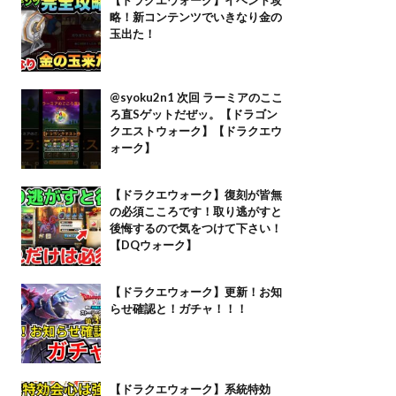
略！新コンテンツでいきなり金の
玉出た！
@syoku2n1 次回 ラーミアのここ
ろ直Sゲットだぜッ。【ドラゴン
クエストウォーク】【ドラクエウ
ォーク】
【ドラクエウォーク】復刻が皆無
の必須こころです！取り逃がすと
後悔するので気をつけて下さい！
【DQウォーク】
【ドラクエウォーク】更新！お知
らせ確認と！ガチャ！！！
【ドラクエウォーク】系統特効