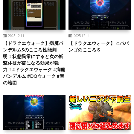
2025.12.11
2025.12.11
【ドラクエウォーク】病魔パ
【ドラクエウォーク】ヒババ
ンデルムSのこころ性能判
ンゴのこころＳ
明！状態異常にすると次の斬
撃体技が倍になる効果が強
力！#ドラクエウォーク #病魔
パンデルム #DQウォーク #宝
の地図