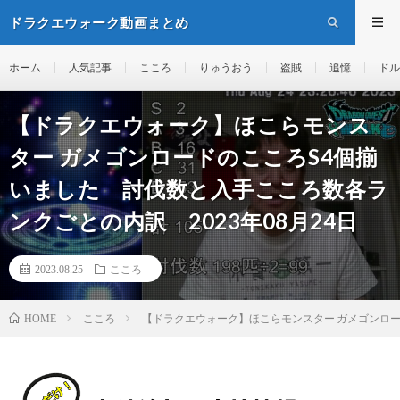
ドラクエウォーク動画まとめ
ホーム
人気記事
こころ
りゅうおう
盗賊
追憶
ドル
【ドラクエウォーク】ほこらモンス
ター ガメゴンロードのこころS4個揃
いました 討伐数と入手こころ数各ラ
ンクごとの内訳 2023年08月24日
2023.08.25
こころ
こころ
【ドラクエウォーク】ほこらモンスター ガメゴンロー
HOME