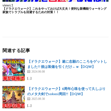
関連する記事
【ドラクエウォーク】遂に念願のこころをゲットし
ました!! 後は装備を引くだけ←ｗ【DQW】
2024.06.08
[…]
【ドラクエウォーク】6周年心珠を使って久しぶり
のメタ大剣でsokesi周回!!【DQW】
2025.09.30
[…]